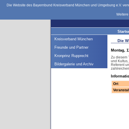
Die Website des Bayernbund Kreisverband München und Umgebung e.V. verwen
Weitere
Starts
Kreisverband München
Die W
Freunde und Partner
Montag, 11
Kronprinz Rupprecht
Zu diesem T
und Kultus,
Bildergalerie und Archiv
Referent u
zahlreichen
Informati
Ort
Veranstal