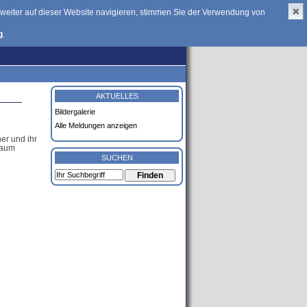
schreiben 2018
::
Impressum
::
Datenschutz
::
✖
eiter auf dieser Website navigieren, stimmen Sie der Verwendung von
g
.
AKTUELLES
Bildergalerie
Alle Meldungen anzeigen
SUCHEN