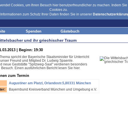
::
Presse
::
Kontakt
::
Rund
det Cookies, um Ihren Besuch hier benutzerfreundlicher zu machen. Indem Sie w
Cookies zu.
 Informationen zum Schutz Ihrer Daten finden Sie in unserer
Datenschutzerklärun
eite
Spenden
Gästebuch
ittelsbacher und ihr griechischer Traum
.03.2013 | Beginn: 19:30
hema spricht der Bayerische Staatsminister für Unterricht
 unser Freund und Mitglied Dr. Ludwig Spaenle.
nd neue Gaststätte "Spitzweg-Saal" verdienen besonders
 Besuch. Einen ausführlichen Bericht lesen Sie hier.
onen zum Termin
Augustiner am Platzl, Orlandostr.5,80331 München
ter:
Bayernbund Kreisverband München und Umgebung e.V.