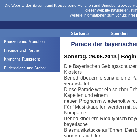
Die Website des Bayernbund Kreisverband München und Umgebung e.V. verwend
dieser Website navigieren, st
Weitere Informationen zum Schutz Ihrer 
Startseite
Spenden
Kreisverband München
Parade der bayerische
Freunde und Partner
Sonntag, 26.05.2013 | Begin
Kronprinz Rupprecht
Die Bayerischen Gebirgsschützen
Bildergalerie und Archiv
Klosters
Benediktbeuern erstmalig eine P
veranstaltet.
Diese Parade war ein solcher Erf
Kapellen und einem
neuen Programm wiederholt wird.
Fünf Musikkapellen werden mit d
Kompanie
Benediktbeuern-Ried typisch bay
bayerische
Blasmusikstücke aufführen. Den B
sondern auch für