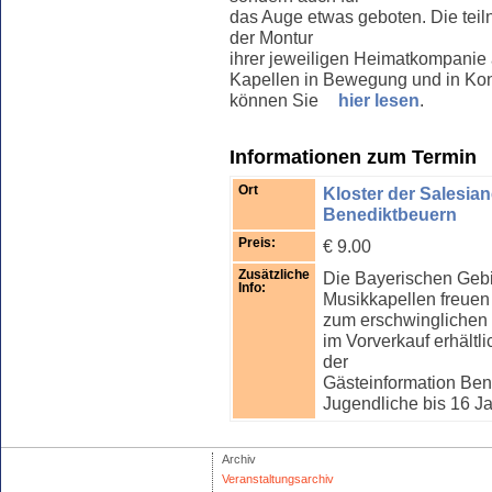
das Auge etwas geboten. Die tei
der Montur
ihrer jeweiligen Heimatkompanie
Kapellen in Bewegung und in Kon
können Sie
hier lesen
.
Informationen zum Termin
Ort
Kloster der Salesia
Benediktbeuern
Preis:
€ 9.00
Zusätzliche
Die Bayerischen Gebi
Info:
Musikkapellen freuen 
zum erschwinglichen 
im Vorverkauf erhältl
der
Gästeinformation Ben
Jugendliche bis 16 Jahr
Archiv
Veranstaltungsarchiv