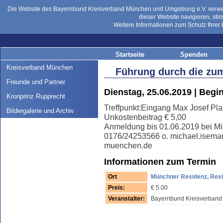
Die Website des Bayernbund Kreisverband München und Umgebung e.V. verwend
dieser Website navigieren, st
Weitere Informationen zum Schutz Ihrer 
Startseite
Spenden
Kreisverband München
Führung durch die zum
Freunde und Partner
Dienstag, 25.06.2019 | Begi
Kronprinz Rupprecht
Treffpunkt:Eingang Max Josef Pla
Bildergalerie und Archiv
Unkostenbeitrag € 5,00
Anmeldung bis 01.06.2019 bei M
0176/24253566 o. michael.isem
muenchen.de
Informationen zum Termin
Ort
Münchner Residenz, Resi
Preis:
€ 5.00
Veranstalter:
Bayernbund Kreisverband